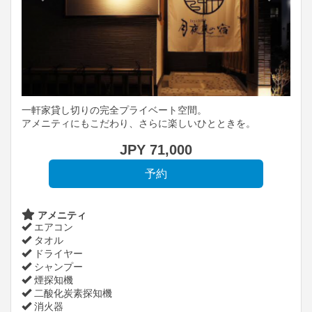
一軒家貸し切りの完全プライベート空間。
アメニティにもこだわり、さらに楽しいひとときを。
JPY
71,000
アメニティ
エアコン
タオル
ドライヤー
シャンプー
煙探知機
二酸化炭素探知機
消火器