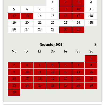
1
2
3
4
5
6
7
8
9
10
11
12
13
14
15
16
17
18
19
20
21
22
23
24
25
26
27
28
29
30
31
November 2026
Mo
Di
Mi
Do
Fr
Sa
So
1
2
3
4
5
6
7
8
9
10
11
12
13
14
15
16
17
18
19
20
21
22
23
24
25
26
27
28
29
30