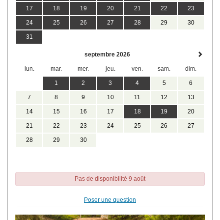
17
18
19
20
21
22
23
24
25
26
27
28
29
30
31
septembre 2026
lun.
mar.
mer.
jeu.
ven.
sam.
dim.
1
2
3
4
5
6
7
8
9
10
11
12
13
14
15
16
17
18
19
20
21
22
23
24
25
26
27
28
29
30
Pas de disponibilité 9 août
Poser une question