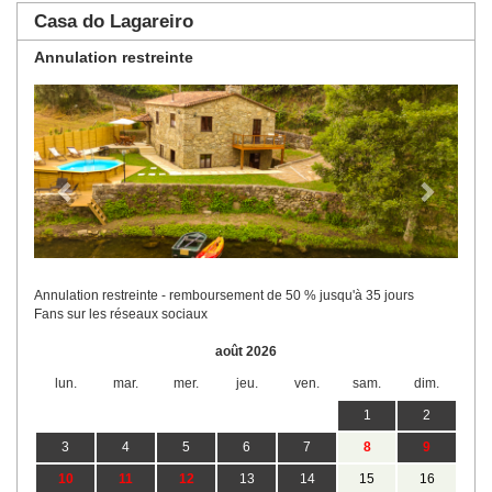
Casa do Lagareiro
Annulation restreinte
Previous
Next
Annulation restreinte - remboursement de 50 % jusqu'à 35 jours
Fans sur les réseaux sociaux
août 2026
lun.
mar.
mer.
jeu.
ven.
sam.
dim.
1
2
3
4
5
6
7
8
9
10
11
12
13
14
15
16