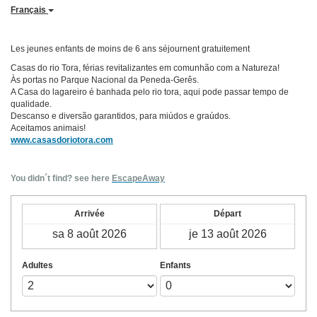
Français
Les jeunes enfants de moins de 6 ans séjournent gratuitement
Casas do rio Tora, férias revitalizantes em comunhão com a Natureza!
Às portas no Parque Nacional da Peneda-Gerês.
A Casa do lagareiro é banhada pelo rio tora, aqui pode passar tempo de
qualidade.
Descanso e diversão garantidos, para miúdos e graúdos.
Aceitamos animais!
www.casasdoriotora.com
You didn´t find? see here
EscapeAway
Arrivée
Départ
Adultes
Enfants