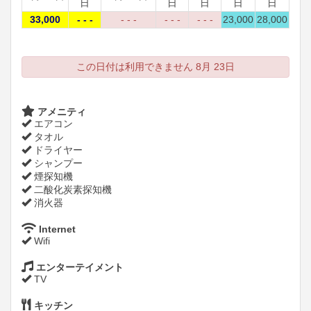
日
日
日
日
日
33,000
- - -
- - -
- - -
- - -
23,000
28,000
この日付は利用できません 8月 23日
アメニティ
エアコン
タオル
ドライヤー
シャンプー
煙探知機
二酸化炭素探知機
消火器
Internet
Wifi
エンターテイメント
TV
キッチン