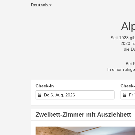
Deutsch
Al
Seit 1928 gi
2020 ha
die D
Bei F
In einer ruhig
Check-in
Check-
Zweibett-Zimmer mit Ausziehbett