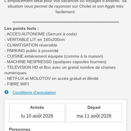
L'emplacement idéal pour vos vacances ou voyages d'affaires. Sa
situation vous permet de rayonner sur Cholet et son Agglo très
facilement.
*************************************************************************
Les points forts :
- ACCES AUTONOME (Serrure à code)
- VERITABLE LIT en 160x200cm
- CLIMATISATION réversible
- PARKING public à proximité
- CUISINE entièrement équipée (comme à la maison)
- MACHINE NESPRESSO (quelques capsules fournies)
- TELEVISION HD et Box avec un grand nombre de chaines
numériques
- NETFLIX et MOLOTOV en accès gratuit et illimité
- FIBRE WIFI
Conditions d'annulation
Arrivée
Départ
Personnes