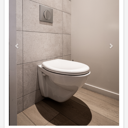
août 2026
lun.
mar.
mer.
jeu.
ven.
sam.
dim.
1
2
3
4
5
6
7
8
9
10
11
12
13
14
15
16
17
18
19
20
21
22
23
24
25
26
27
28
29
30
31
septembre 2026
lun.
mar.
mer.
jeu.
ven.
sam.
dim.