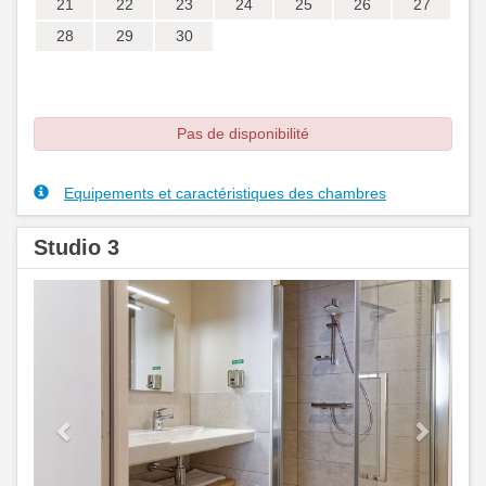
3
4
5
6
7
8
9
10
11
12
13
14
15
16
17
18
19
20
21
22
23
24
25
26
27
28
29
30
31
septembre 2026
lun.
mar.
mer.
jeu.
ven.
sam.
dim.
1
2
3
4
5
6
7
8
9
10
11
12
13
14
15
16
17
18
19
20
21
22
23
24
25
26
27
28
29
30
Pas de disponibilité