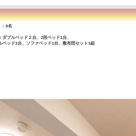
：9名
：ダブルベッド２台、2段ベッド1台、
ルベッド1台、ソファベッド1台、敷布団セット1組