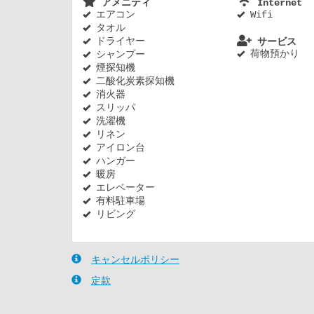
アメニティ
Internet
エアコン
Wifi
タオル
ドライヤー
サービス
荷物預かり
シャンプー
煙探知機
二酸化炭素探知機
消火器
スリッパ
洗濯機
リネン
アイロン台
ハンガー
暖房
エレベーター
有料駐車場
リビング
キャンセルポリシー
定款