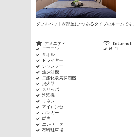
ダブルベットが部屋に2つあるタイプのルームです。
アメニティ
Internet
エアコン
Wifi
タオル
ドライヤー
シャンプー
煙探知機
二酸化炭素探知機
消火器
スリッパ
洗濯機
リネン
アイロン台
ハンガー
暖房
エレベーター
有料駐車場