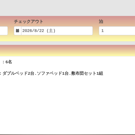
チェックアウト
泊
：6名
：ダブルベッド2台.ソファベッド1台.敷布団セット1組