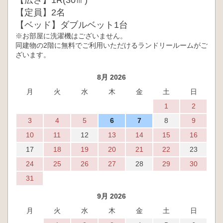
【広さ】1R(30㎡)
【定員】2名
【ベッド】ダブルベット1台
※お部屋に洗濯機はございません。
同建物の2階に無料でご利用いただけるランドリールームがご
ざいます。
8月 2026
月
火
水
木
金
土
日
1
2
3
4
5
6
7
8
9
10
11
12
13
14
15
16
17
18
19
20
21
22
23
24
25
26
27
28
29
30
31
9月 2026
月
火
水
木
金
土
日