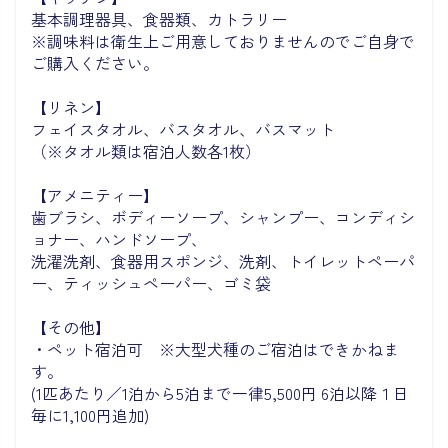
基本調理器具、食器類、カトラリー
※調味料は衛生上ご用意しておりませんのでご自身で
ご購入ください。
【リネン】
フェイスタオル、バスタオル、バスマット
（※タオル類は宿泊人数各1枚）
【アメニティー】
歯ブラシ、ボディーソープ、シャンプー、コンディシ
ョナー、ハンドソープ、
洗濯洗剤、食器用スポンジ、洗剤、トイレットペーパ
ー、ティッシュペーパー、ゴミ袋
【その他】
・ペット宿泊可 ※大型犬種のご宿泊はできかねま
す。
(1匹あたり／1泊から5泊まで一律5,500円 6泊以降１日
毎に1,100円追加)