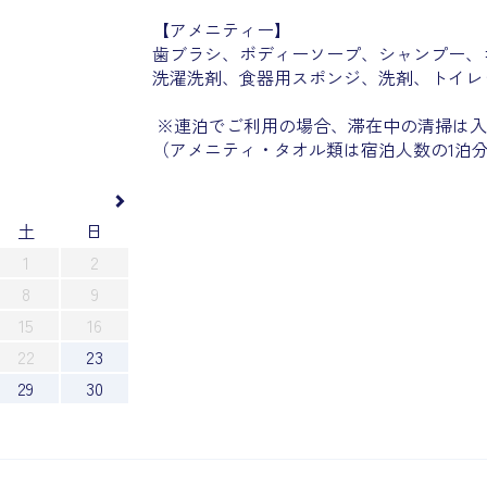
【アメニティー】
歯ブラシ、ボディーソープ、シャンプー、
洗濯洗剤、食器用スポンジ、洗剤、トイレ
※連泊でご利用の場合、滞在中の清掃は入
（アメニティ・タオル類は宿泊人数の1泊
土
日
1
2
8
9
15
16
22
23
29
30