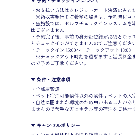
▼ 予約・チェックインについて
・お支払い方法はクレジットカード決済のみと
※領収書発行をご希望の場合は、予約時にコメ
・当施設では、セルフチェックインシステムを
はございません。
・予約完了後、事前の身分証登録が必須となっ
とチェックインができませんのでご注意くださ
・チェックイン 15:00〜 チェックアウト 10:00
※チェックアウト時刻を過ぎますと延長料金ま
ので予めご了承ください。
▼ 条件・注意事項
・全部屋禁煙
・ペット宿泊可能物件以外の物件はペットの入
・自然に囲まれた環境のため虫が出ることがあ
ませんので
苦手な方はホテル等の宿泊をご検討
▼ キャンセルポリシー
キャンセル料は以下の通り頂戴いたします。