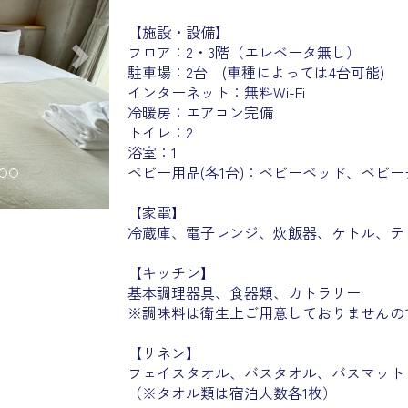
【施設・設備】
フロア：2・3階（エレベータ無し）
駐車場：2台 (車種によっては4台可能)
インターネット：無料Wi-Fi
冷暖房：エアコン完備
トイレ：2
浴室：1
ベビー用品
(各1台)
：ベビーベッド、ベビー
【家電】
冷蔵庫、電子レンジ、炊飯器、ケトル、テレ
【キッチン】
基本調理器具、食器類、カトラリー
※調味料は衛生上ご用意しておりませんの
【リネン】
フェイスタオル、バスタオル、バスマット
（※タオル類は宿泊人数各1枚）