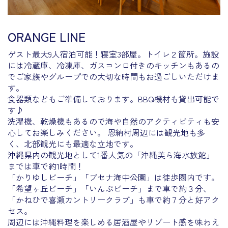
ORANGE LINE
ゲスト最大9人宿泊可能！寝室3部屋。トイレ２箇所。施設
には冷蔵庫、冷凍庫、ガスコンロ付きのキッチンもあるの
でご家族やグループでの大切な時間もお過ごしいただけま
す。
食器類などもご準備しております。BBQ機材も貸出可能で
す♪
洗濯機、乾燥機もあるので海や自然のアクティビティも安
心してお楽しみください。 恩納村周辺には観光地も多
く、北部観光にも最適な立地です。
沖縄県内の観光地として1番人気の「沖縄美ら海水族館」
までは車で約1時間！
「かりゆしビーチ」「ブセナ海中公園」は徒歩圏内です。
「希望ヶ丘ビーチ」「いんぶビーチ」まで車で約３分、
「かねひで喜瀬カントリークラブ」も車で約７分と好アク
セス。
周辺には沖縄料理を楽しめる居酒屋やリゾート感を味わえ