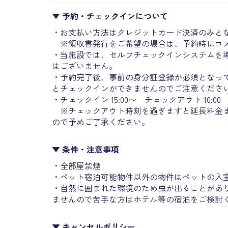
▼ 予約・チェックインについて
・お支払い方法はクレジットカード決済のみと
※領収書発行をご希望の場合は、予約時にコメ
・当施設では、セルフチェックインシステムを
はございません。
・予約完了後、事前の身分証登録が必須となっ
とチェックインができませんのでご注意くださ
・チェックイン 15:00〜 チェックアウト 10:00
※チェックアウト時刻を過ぎますと延長料金ま
ので予めご了承ください。
▼ 条件・注意事項
・全部屋禁煙
・ペット宿泊可能物件以外の物件はペットの入
・自然に囲まれた環境のため虫が出ることがあ
ませんので
苦手な方はホテル等の宿泊をご検討
▼ キャンセルポリシー