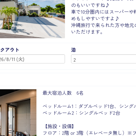
のもいいですね♪
車で10分圏内にはスーパー
めもしやすいですよ♪
沖縄旅行で来られた方や地元
いただけます。
クアウト
泊
Next
最大宿泊人数 6名
べッドルーム1：ダブルベッド1台、シング
べッドルーム2：シングルベッド2台
【施設・設備】
フロア：2階 or 3階（エレベータ無し）