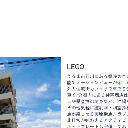
Next
LEGO
うるま市石川にある築浅のコ
能でオーシャンビューが楽し
外人住宅街カフェまで車で５分
車で7分圏内にある仲西商店
しや県産魚の刺身など、沖縄
その他気軽に鍾乳洞・洞窟探検が
馬が楽しめる美原乗馬クラブ
非日常が味わえるアクティビ
ホットプレートも完備してお