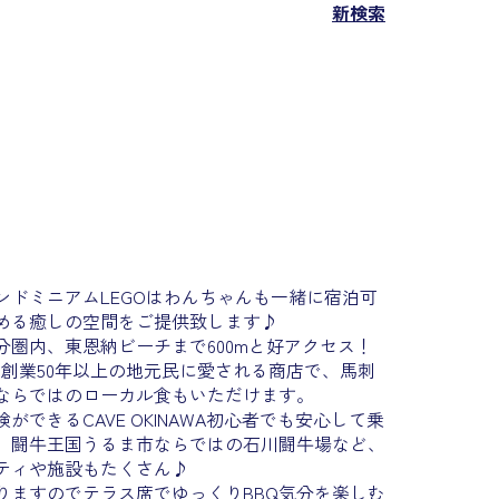
新検索
ンドミニアムLEGOはわんちゃんも一緒に宿泊可
める癒しの空間をご提供致します♪
圏内、東恩納ビーチまで600mと好アクセス！
は創業50年以上の地元民に愛される商店で、馬刺
ならではのローカル食もいただけます。
できるCAVE OKINAWA初心者でも安心して乗
、闘牛王国うるま市ならではの石川闘牛場など、
ティや施設もたくさん♪
りますのでテラス席でゆっくりBBQ気分を楽しむ