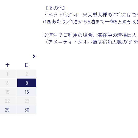
【その他】
・ペット宿泊可 ※大型犬種のご宿泊はで
(1匹あたり／1泊から5泊まで一律5,500円 6
※連泊でご利用の場合、滞在中の清掃は入
（アメニティ・タオル類は宿泊人数の1泊
土
日
1
2
8
9
15
16
22
23
29
30