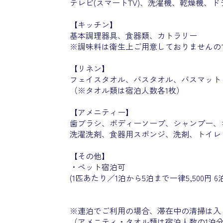
テレビ(スマートTV)、洗濯機、乾燥機、ド
【キッチン】
基本調理器具、食器類、カトラリー
※調味料は衛生上ご用意しておりませんの
【リネン】
フェイスタオル、バスタオル、バスマット
（※タオル類は宿泊人数各1枚）
【アメニティー】
歯ブラシ、ボディーソープ、シャンプー、
洗濯洗剤、食器用スポンジ、洗剤、トイレ
【その他】
・ペット宿泊可
(1匹あたり／1泊から5泊まで一律5,500円 6
※連泊でご利用の場合、滞在中の清掃は入
（アメニティ・タオル類は宿泊人数の1泊