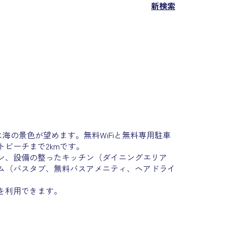
新検索
らは海の景色が望めます。無料WiFiと無料専用駐車
ビーチまで2kmです。
ン、設備の整ったキッチン（ダイニングエリア
ム（バスタブ、無料バスアメニティ、ヘアドライ
を利用できます。