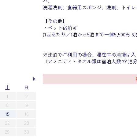
パ、
洗濯洗剤、食器用スポンジ、洗剤、トイレ
【その他】
・ペット宿泊可
(1匹あたり／1泊から5泊まで一律5,500円 6
※連泊でご利用の場合、滞在中の清掃は入
（アメニティ・タオル類は宿泊人数の1泊
土
日
1
2
8
9
15
16
22
23
29
30