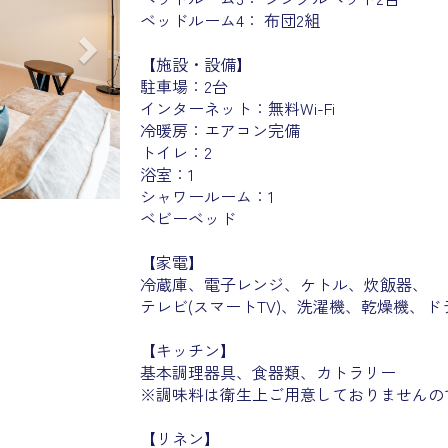
ベッドルーム4： 布団2組
【施設・設備】
駐車場：2台
インターネット：無料Wi-Fi
冷暖房：エアコン完備
トイレ：2
浴室：1
シャワールーム：1
ベビーベッド
【家電】
冷蔵庫、電子レンジ、ケトル、炊飯器、
テレビ(スマートTV)、洗濯機、乾燥機、ド
【キッチン】
基本調理器具、食器類、カトラリー
※調味料は衛生上ご用意しておりませんの
【リネン】