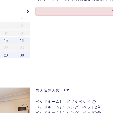
土
日
1
2
8
9
15
16
22
23
29
30
Next
最大宿泊人数 8名
ベッドルーム1： ダブルベッド1台
ベッドルーム2： シングルベッド2台
ベッドルーム3： シングルベッド2台