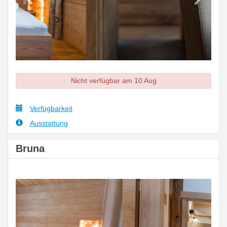
Nicht verfügbar am 10 Aug
Verfügbarkeit
Ausstattung
Bruna
Previous
Next