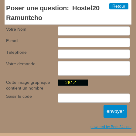
Retour
Poser une question:
Hostel20
Ramuntcho
Votre Nom
E-mail
Téléphone
Votre demande
Cette image graphique
contient un nombre
Saisir le code
powered by Beds24.com