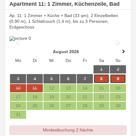
Apartment 11: 1 Zimmer, Küchenzeile, Bad
Ap. 11: 1 Zimmer + Küche + Bad (33 qm), 2 Einzelbetten
(0,90 m), 1 Schlafcouch (1,4 m), bis zu 3 Personen,
Erdgeschoss
Previous
Next
August 2026
Mo
Di
Mi
Do
Fr
Sa
So
1
2
3
4
5
6
7
8
9
10
11
12
13
14
15
16
17
18
19
20
21
22
23
24
25
26
27
28
29
30
31
Mindestbuchung 2 Nächte