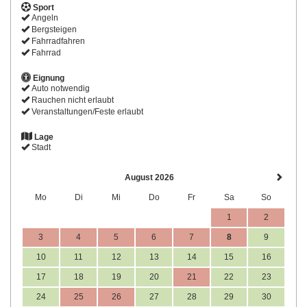
Sport
Angeln
Bergsteigen
Fahrradfahren
Fahrrad
Eignung
Auto notwendig
Rauchen nicht erlaubt
Veranstaltungen/Feste erlaubt
Lage
Stadt
August 2026
Mo
Di
Mi
Do
Fr
Sa
So
1
2
3
4
5
6
7
8
9
10
11
12
13
14
15
16
17
18
19
20
21
22
23
24
25
26
27
28
29
30