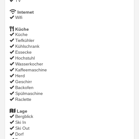
TV
Internet
Wifi
Küche
Küche
Tiefkühler
Kühlschrank
Essecke
Hochstuhl
Wasserkocher
Kaffeemaschine
Herd
Geschirr
Backofen
Spülmaschine
Raclette
Lage
Bergblick
Ski In
Ski Out
Dorf