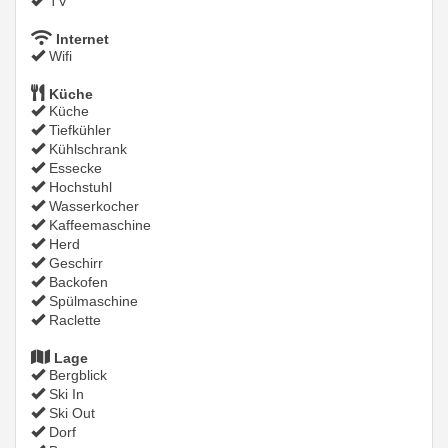
TV
Internet
Wifi
Küche
Küche
Tiefkühler
Kühlschrank
Essecke
Hochstuhl
Wasserkocher
Kaffeemaschine
Herd
Geschirr
Backofen
Spülmaschine
Raclette
Lage
Bergblick
Ski In
Ski Out
Dorf