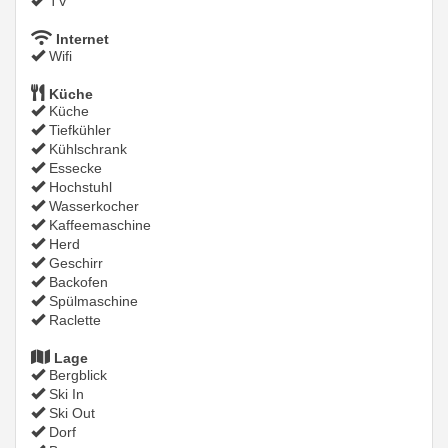
TV
Internet
Wifi
Küche
Küche
Tiefkühler
Kühlschrank
Essecke
Hochstuhl
Wasserkocher
Kaffeemaschine
Herd
Geschirr
Backofen
Spülmaschine
Raclette
Lage
Bergblick
Ski In
Ski Out
Dorf