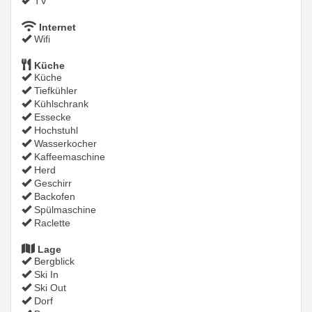
TV
Internet
Wifi
Küche
Küche
Tiefkühler
Kühlschrank
Essecke
Hochstuhl
Wasserkocher
Kaffeemaschine
Herd
Geschirr
Backofen
Spülmaschine
Raclette
Lage
Bergblick
Ski In
Ski Out
Dorf