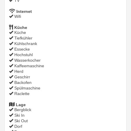
TV
Internet
Wifi
Küche
Küche
Tiefkühler
Kühlschrank
Essecke
Hochstuhl
Wasserkocher
Kaffeemaschine
Herd
Geschirr
Backofen
Spülmaschine
Raclette
Lage
Bergblick
Ski In
Ski Out
Dorf