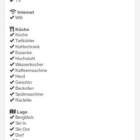
TV
Internet
Wifi
Küche
Küche
Tiefkühler
Kühlschrank
Essecke
Hochstuhl
Wasserkocher
Kaffeemaschine
Herd
Geschirr
Backofen
Spülmaschine
Raclette
Lage
Bergblick
Ski In
Ski Out
Dorf