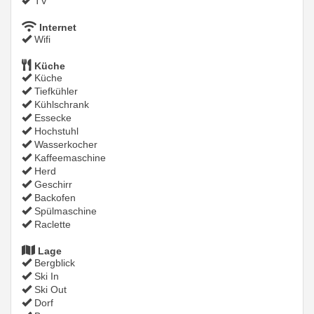
TV
Internet
Wifi
Küche
Küche
Tiefkühler
Kühlschrank
Essecke
Hochstuhl
Wasserkocher
Kaffeemaschine
Herd
Geschirr
Backofen
Spülmaschine
Raclette
Lage
Bergblick
Ski In
Ski Out
Dorf