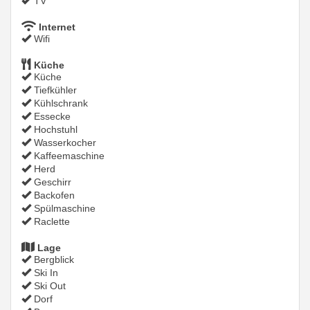
TV
Internet
Wifi
Küche
Küche
Tiefkühler
Kühlschrank
Essecke
Hochstuhl
Wasserkocher
Kaffeemaschine
Herd
Geschirr
Backofen
Spülmaschine
Raclette
Lage
Bergblick
Ski In
Ski Out
Dorf