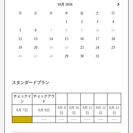
10月 2026
月
火
水
木
金
土
日
1
2
3
4
5
6
7
8
9
10
11
12
13
14
15
16
17
18
19
20
21
22
23
24
25
26
27
28
29
30
31
スタンダードプラン
チェックイ
チェックアウ
ン
ト
8月 9
8月 10
8月 11
8月 12
8月 13
8月 7日
8月 8日
日
日
日
日
日
- - -
- - -
- - -
- - -
- - -
- - -
- - -