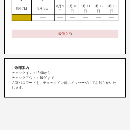
8月 9
8月 10
8月 11
8月 12
8月 13
8月 7日
8月 8日
日
日
日
日
日
- - -
- - -
- - -
- - -
- - -
- - -
- - -
最低 5 泊
ご利用案内
チェックイン：15:00から
チェックアウト：10:00まで
入室パスワードを、チェックイン前にメッセージにてお知らせいた
します。