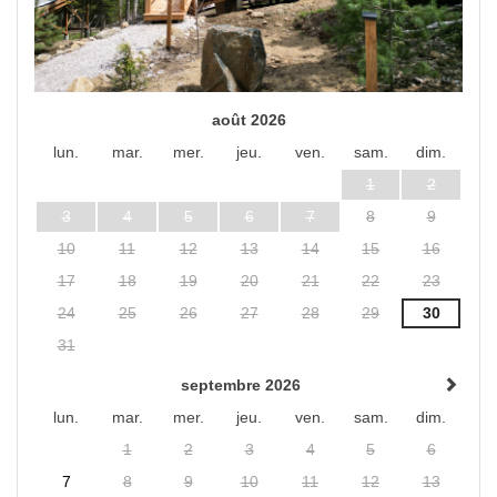
août 2026
lun.
mar.
mer.
jeu.
ven.
sam.
dim.
1
2
3
4
5
6
7
8
9
10
11
12
13
14
15
16
17
18
19
20
21
22
23
24
25
26
27
28
29
30
31
septembre 2026
lun.
mar.
mer.
jeu.
ven.
sam.
dim.
1
2
3
4
5
6
7
8
9
10
11
12
13