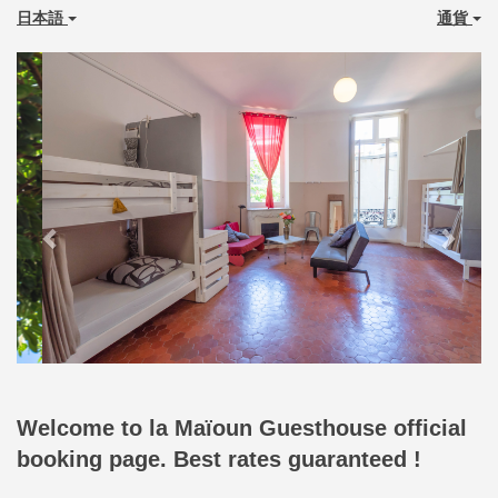
日本語
通貨
Previous
Next
Welcome to la Maïoun Guesthouse official
booking page. Best rates guaranteed !