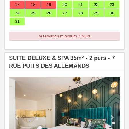
17
18
19
20
21
22
23
24
25
26
27
28
29
30
31
réservation minimum 2 Nuits
SUITE DELUXE & SPA 35m² - 2 pers - 7
RUE PUITS DES ALLEMANDS
Previous
Next