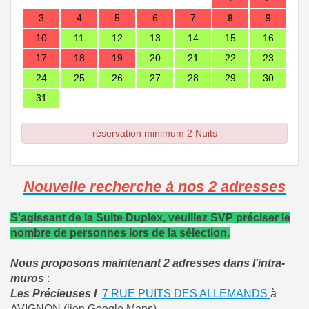
3
4
5
6
7
8
9
10
11
12
13
14
15
16
17
18
19
20
21
22
23
24
25
26
27
28
29
30
31
réservation minimum 2 Nuits
Nouvelle recherche à nos 2 adresses
S'agissant de la Suite Duplex, veuillez SVP préciser le
nombre de personnes lors de la sélection.
Nous proposons maintenant 2 adresses dans l'intra-
muros
:
Les Précieuses I
7 RUE PUITS DES ALLEMANDS
à
AVIGNON (lien Google Maps)