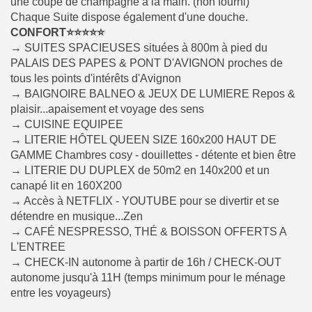
une coupe de champagne à la main. (non fourni)
Chaque Suite dispose également d'une douche.
CONFORT⭐⭐⭐⭐⭐
→ SUITES SPACIEUSES situées à 800m à pied du
PALAIS DES PAPES & PONT D'AVIGNON proches de
tous les points d'intérêts d'Avignon
→ BAIGNOIRE BALNEO & JEUX DE LUMIERE Repos &
plaisir...apaisement et voyage des sens
→ CUISINE EQUIPEE
→ LITERIE HÔTEL QUEEN SIZE 160x200 HAUT DE
GAMME Chambres cosy - douillettes - détente et bien être
→ LITERIE DU DUPLEX de 50m2 en 140x200 et un
canapé lit en 160X200
→ Accès à NETFLIX - YOUTUBE pour se divertir et se
détendre en musique...Zen
→ CAFÉ NESPRESSO, THÉ & BOISSON OFFERTS A
L'ENTREE
→ CHECK-IN autonome à partir de 16h / CHECK-OUT
autonome jusqu'à 11H (temps minimum pour le ménage
entre les voyageurs)