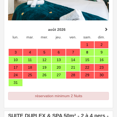
août 2026
lun.
mar.
mer.
jeu.
ven.
sam.
dim.
1
2
3
4
5
6
7
8
9
10
11
12
13
14
15
16
17
18
19
20
21
22
23
24
25
26
27
28
29
30
31
réservation minimum 2 Nuits
SUITE DUPLEX & SPA 50m² - 2 à 4 pers -