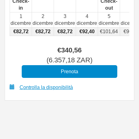
Check-
Check-
in
out
1
2
3
4
5
6
dicembre
dicembre
dicembre
dicembre
dicembre
dicembr
€
82
,72
€
82
,72
€
82
,72
€
92
,40
€
101
,64
€
90
,99
€
340
,56
(
6.357
,18
ZAR
)
Controlla la disponibilità