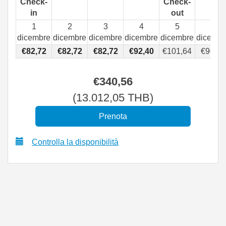
Check-
Check-
in
out
1
2
3
4
5
6
dicembre
dicembre
dicembre
dicembre
dicembre
dicembr
€
82
,72
€
82
,72
€
82
,72
€
92
,40
€
101
,64
€
90
,99
€
340
,56
(
13.012
,05
THB
)
Controlla la disponibilità