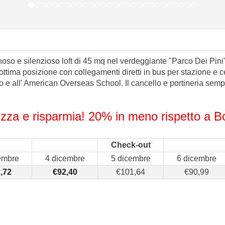
so e silenzioso loft di 45 mq nel verdeggiante "Parco Dei Pini" 
ottima posizione con collegamenti diretti in bus per stazione e c
tro e all' American Overseas School. Il cancello e portineria se
rezza e risparmia! 20% in meno rispetto a 
Check-out
embre
4 dicembre
5 dicembre
6 dicembre
2
,72
€
92
,40
€
101
,64
€
90
,99