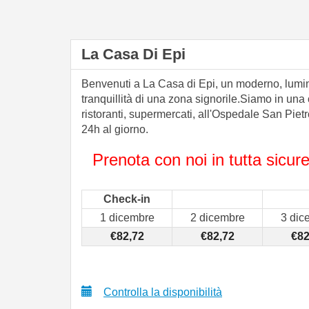
La Casa Di Epi
Benvenuti a La Casa di Epi, un moderno, lumino
tranquillità di una zona signorile.Siamo in una 
ristoranti, supermercati, all'Ospedale San Pie
24h al giorno.
Prenota con noi in tutta sicu
Check-in
1 dicembre
2 dicembre
3 dic
€
82
,72
€
82
,72
€
8
Controlla la disponibilità