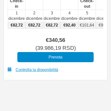
Check-
Check-
in
out
1
2
3
4
5
6
dicembre
dicembre
dicembre
dicembre
dicembre
dicembr
€
82
,72
€
82
,72
€
82
,72
€
92
,40
€
101
,64
€
90
,99
€
340
,56
(
39.986
,19
RSD
)
Controlla la disponibilità