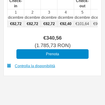
Check-
Check-
in
out
1
2
3
4
5
6
dicembre
dicembre
dicembre
dicembre
dicembre
dicembr
€
82
,72
€
82
,72
€
82
,72
€
92
,40
€
101
,64
€
90
,99
€
340
,56
(
1.785
,73
RON
)
Controlla la disponibilità