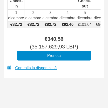
Check-
Check-
in
out
1
2
3
4
5
6
dicembre
dicembre
dicembre
dicembre
dicembre
dicembr
€
82
,72
€
82
,72
€
82
,72
€
92
,40
€
101
,64
€
90
,99
€
340
,56
(
35.157.629
,93
LBP
)
Controlla la disponibilità