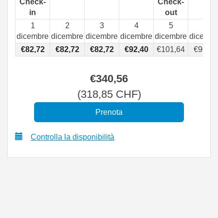
Check-
Check-
in
out
1
2
3
4
5
6
dicembre
dicembre
dicembre
dicembre
dicembre
dicembr
€
82
,72
€
82
,72
€
82
,72
€
92
,40
€
101
,64
€
90
,99
€
340
,56
(
318
,85
CHF
)
Controlla la disponibilità