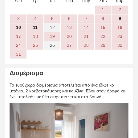
Δευ
Τρί
Τετ
Πέμ
Παρ
Σάβ
Κυρ
1
2
3
4
5
6
7
8
9
10
11
12
13
14
15
16
17
18
19
20
21
22
23
24
25
26
27
28
29
30
31
Διαμέρισμα
Το ευρύχωρο διαμέρισμα αποτελείται από ένα ιδιωτικό
μπάνιο, 2 κρεβατοκάμαρες και κουζίνα. Είναι στον όροφο και
έχει μπαλκόνι με θέα στην πισίνα και στο βουνό.
Previous
Next