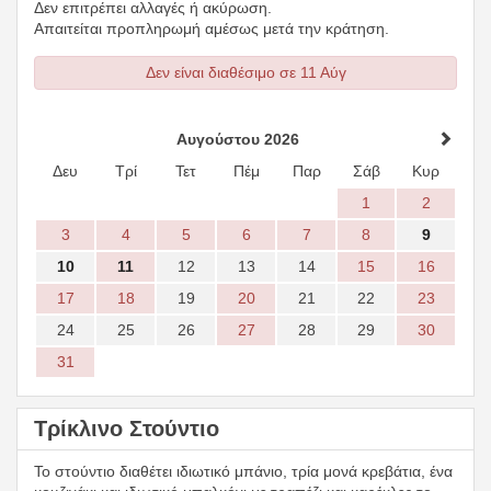
Δεν επιτρέπει αλλαγές ή ακύρωση.
Απαιτείται προπληρωμή αμέσως μετά την κράτηση.
Δεν είναι διαθέσιμο σε 11 Αύγ
Αυγούστου 2026
Δευ
Τρί
Τετ
Πέμ
Παρ
Σάβ
Κυρ
1
2
3
4
5
6
7
8
9
10
11
12
13
14
15
16
17
18
19
20
21
22
23
24
25
26
27
28
29
30
31
Τρίκλινο Στούντιο
Το στούντιο διαθέτει ιδιωτικό μπάνιο, τρία μονά κρεβάτια, ένα