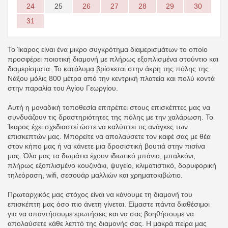
24
25
26
27
28
29
30
31
Το Ίκαρος είναι ένα μικρο συγκρότημα διαμερισμάτων το οποίο
προσφέρει ποιοτική διαμονή με πλήρως εξοπλισμένα στούντιο και
διαμερίσματα. Το κατάλυμα βρίσκεται στην άκρη της πόλης της
Νάξου μόλις 800 μέτρα από την κεντρική πλατεία και πολύ κοντά
στην παραλία του Αγίου Γεωργίου.
Αυτή η μοναδική τοποθεσία επιτρέπει στους επισκέπτες μας να
συνδυάζουν τις δραστηριότητες της πόλης με την χαλάρωση. Το
Ίκαρος έχει σχεδιαστεί ώστε να καλύπτει τις ανάγκες των
επισκεπτών μας. Μπορείτε να απολαύσετε τον καφέ σας με θέα
στον κήπο μας ή να κάνετε μια δροσιστική βουτιά στην πισίνα
μας. Όλα μας τα δωμάτια έχουν ιδιωτικό μπάνιο, μπαλκόνι,
πλήρως εξοπλισμένο κουζινάκι, ψυγείο, κλιματιστικό, δορυφορική
τηλεόραση, wifi, σεσουάρ μαλλιών και χρηματοκιβώτιο.
Πρωταρχικός μας στόχος είναι να κάνουμε τη διαμονή του
επισκέπτη μας όσο πιο άνετη γίνεται. Είμαστε πάντα διαθέσιμοι
για να απαντήσουμε ερωτήσεις και να σας βοηθήσουμε να
απολαύσετε κάθε λεπτό της διαμονής σας. Η μακρά πείρα μας