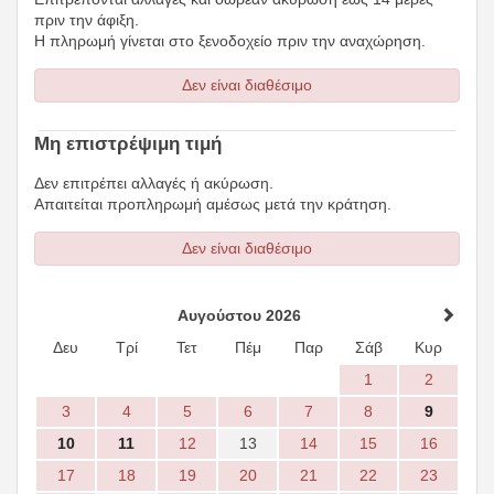
πριν την άφιξη.
Η πληρωμή γίνεται στο ξενοδοχείο πριν την αναχώρηση.
Δεν είναι διαθέσιμο
Μη επιστρέψιμη τιμή
Δεν επιτρέπει αλλαγές ή ακύρωση.
Απαιτείται προπληρωμή αμέσως μετά την κράτηση.
Δεν είναι διαθέσιμο
Αυγούστου 2026
Δευ
Τρί
Τετ
Πέμ
Παρ
Σάβ
Κυρ
1
2
3
4
5
6
7
8
9
10
11
12
13
14
15
16
17
18
19
20
21
22
23