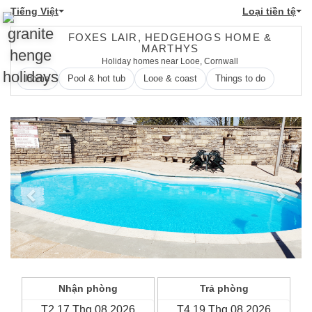
Tiếng Việt
Loại tiền tệ
FOXES LAIR, HEDGEHOGS HOME &
MARTHYS
Holiday homes near Looe, Cornwall
Home
Pool & hot tub
Looe & coast
Things to do
Previous
Next
Nhận phòng
Trả phòng