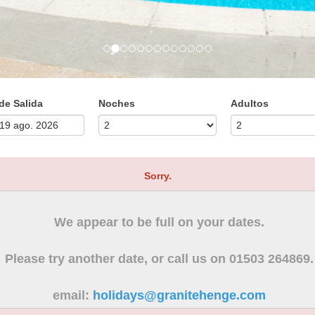
de Salida
Noches
Adultos
Sorry.
We appear to be full on your dates.
Please try another date, or call us on 01503 264869.
email:
holidays@granitehenge.com