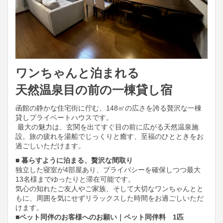
ワンちゃんと泊まれる
天然温泉目の前の一棟貸し宿
函館の静かな住宅街に佇む、148㎡の広さを誇る贅沢な一棟
貸しプライベートハウスです。
最大の魅力は、玄関を出てすぐ目の前に広がる天然温泉施
設。旅の疲れを湯船でじっくりと癒す、至福のひとときをお
過ごしいただけます。
■ 暮らすように泊まる、贅沢な間取り
独立した寝室が4部屋あり、プライバシーを確保しつつ最大
13名様までゆったりと滞在可能です。
気心の知れたご友人やご家族、そして大切なワンちゃんとと
もに、周囲を気にせずリラックスした時間をお過ごしいただ
けます。
■ペット同伴のお客様へのお願い｜ペット同伴料 1匹