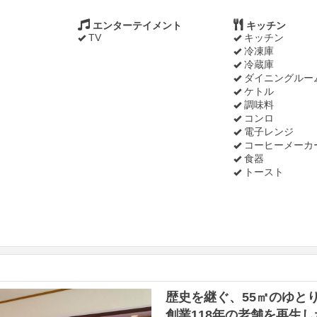
エンターテイメント
キッチン
TV
キッチン
冷凍庫
冷蔵庫
ダイニングルー
ケトル
調味料
コンロ
電子レンジ
コーヒーメーカ
食器
トースト
Next
歴史を継ぐ、55㎡のゆと
創業118年の老舗を再生