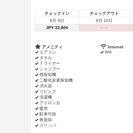
チェックイン
チェックアウト
8月 9日
8月 10日
JPY
33,804
- - -
アメニティ
Internet
エアコン
Wifi
タオル
ドライヤー
シャンプー
煙探知機
二酸化炭素探知機
消火器
リビング
洗濯機
アイロン台
暖房
駐車可能
救急箱
スリッパ