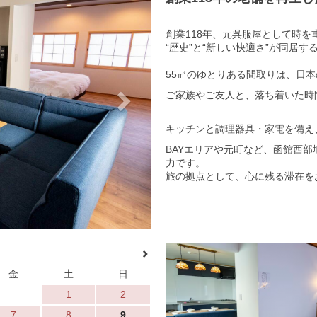
創業118年、元呉服屋として時
“歴史”と“新しい快適さ”が同居
55㎡のゆとりある間取りは、日
ご家族やご友人と、落ち着いた時
キッチンと調理器具・家電を備え
BAYエリアや元町など、函館西
力です。
旅の拠点として、心に残る滞在を
金
土
日
1
2
7
8
9