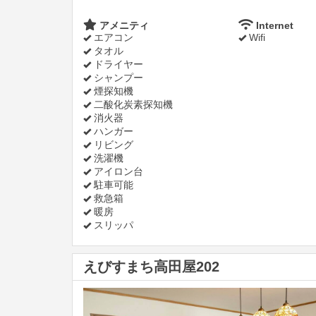
アメニティ
Internet
エアコン
Wifi
タオル
ドライヤー
シャンプー
煙探知機
二酸化炭素探知機
消火器
ハンガー
リビング
洗濯機
アイロン台
駐車可能
救急箱
暖房
スリッパ
えびすまち高田屋202
Previous