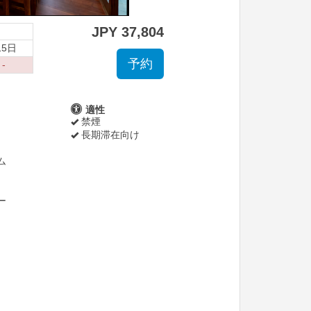
JPY
37,804
15日
 -
適性
禁煙
長期滞在向け
ム
ー