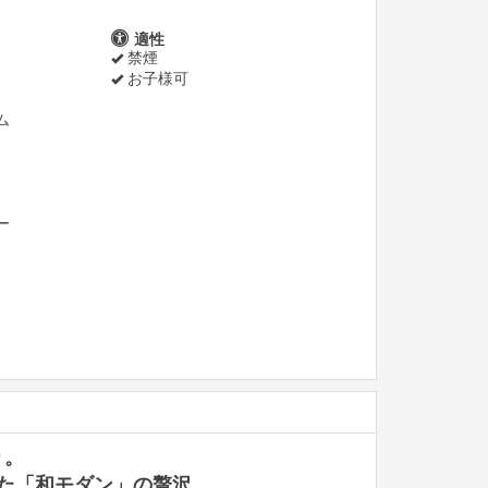
適性
禁煙
お子様可
ム
ー
り。
した「和モダン」の贅沢。