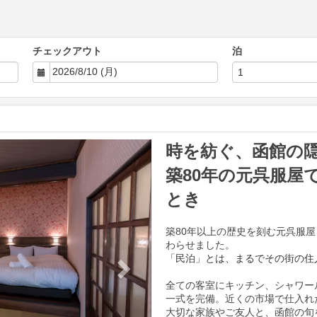
チェックアウト
泊
Next
時を紡ぐ、函館の
築80年の元呉服屋
とき
築80年以上の歴史を刻む元呉服屋
わらせました。
「民泊」とは、まるでその街の住
全ての客室にキッチン、シャワー
一式を完備。近くの市場で仕入れ
大切な家族やご友人と、函館の旬