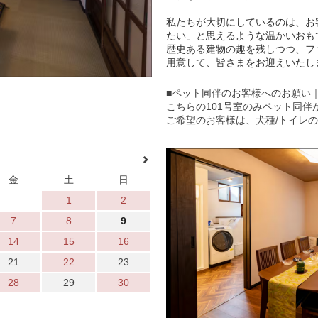
私たちが大切にしているのは、お
たい」と思えるような温かいおも
歴史ある建物の趣を残しつつ、フ
用意して、皆さまをお迎えいたし
■ペット同伴のお客様へのお願い｜ペ
こちらの101号室のみペット同伴
ご希望のお客様は、犬種/トイレ
金
土
日
1
2
7
8
9
14
15
16
21
22
23
28
29
30