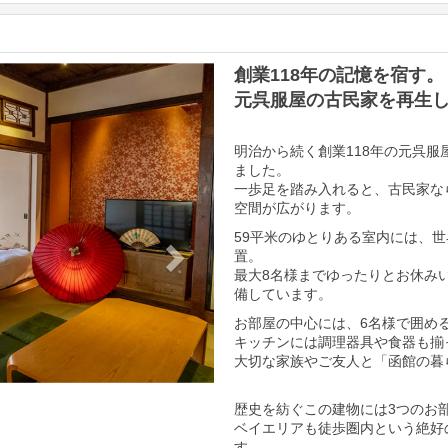
Next
創業118年の記憶を宿す。
元呉服屋の古民家を再生し
明治から続く創業118年の元呉
ました。
一歩足を踏み入れると、古民家な
空間が広がります。
59平米のゆとりある室内には、
置。
最大8名様までゆったりとお休み
備しています。
お部屋の中心には、6名様で囲め
キッチンには調理器具や食器も揃
大切な家族やご友人と「函館の暮
歴史を紡ぐこの建物には3つのお
ベイエリアも徒歩圏内という絶好
す。