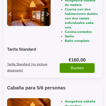
Previous
Next
Acogedora cabaña
de madera
Cuenta con dos
habitaciones dobles
con dos camas
individuales cada
una.
Cocina-comedor.
Salón
Baño completo
Tarifa Standard
€
160
,00
Tarifa Standard (no incluye
desayuno)
Cabaña para 5/6 personas
Previous
Next
Acogedora cabaña
de madera