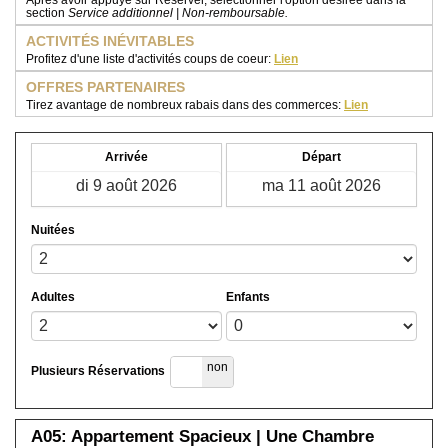
Après avoir appuyé sur Réserver, sélectionner l'option désirée dans la
section
Service additionnel | Non-remboursable
.
ACTIVITÉS INÉVITABLES
Profitez d'une liste d'activités coups de coeur:
Lien
OFFRES PARTENAIRES
Tirez avantage de nombreux rabais dans des commerces:
Lien
Arrivée
Départ
Nuitées
Adultes
Enfants
oui
non
Plusieurs Réservations
A05: Appartement Spacieux | Une Chambre