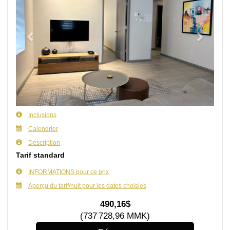
Inclusions
Calendrier
Description
Tarif standard
INFORMATIONS pour ce prix
Aperçu du tarif/nuit pour les dates choisies
490
,16
$
(
737 728
,96
MMK
)