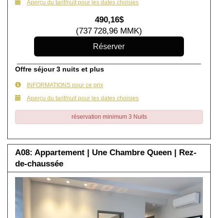
Aperçu du tarif/nuit pour les dates choisies
490
,16
$
(
737 728
,96
MMK
)
Offre séjour 3 nuits et plus
INFORMATIONS pour ce prix
Aperçu du tarif/nuit pour les dates choisies
réservation minimum 3 Nuits
A08: Appartement | Une Chambre Queen | Rez-
de-chaussée
Previous
Next