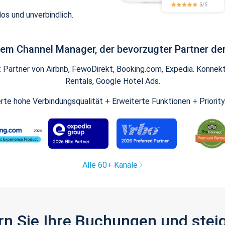
os und unverbindlich.
inem Channel Manager, der bevorzugter Partner der
artner von Airbnb, FewoDirekt, Booking.com, Expedia. Konnekti
Rentals, Google Hotel Ads.
ierte hohe Verbindungsqualität + Erweiterte Funktionen + Priorit
Alle 60+ Kanäle
gern Sie Ihre Buchungen und ste