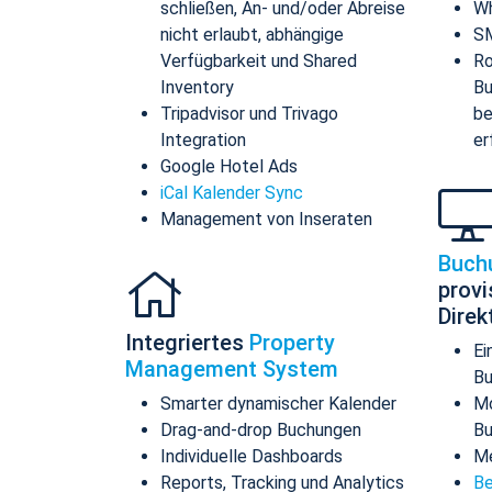
schließen, An- und/oder Abreise
Wh
nicht erlaubt, abhängige
SM
Verfügbarkeit und Shared
Ro
Inventory
Bu
Tripadvisor und Trivago
be
Integration
er
Google Hotel Ads
iCal Kalender Sync
Management von Inseraten
Buch
provi
Dire
Integriertes
Property
Ei
Management System
Bu
Smarter dynamischer Kalender
Mo
Drag-and-drop Buchungen
B
Individuelle Dashboards
Me
Reports, Tracking und Analytics
Be