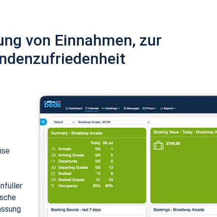
ung von Einnahmen, zur
ndenzufriedenheit
ise
nfüller
ische
assung