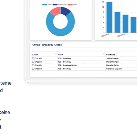
steme,
nd
keine
e
t,