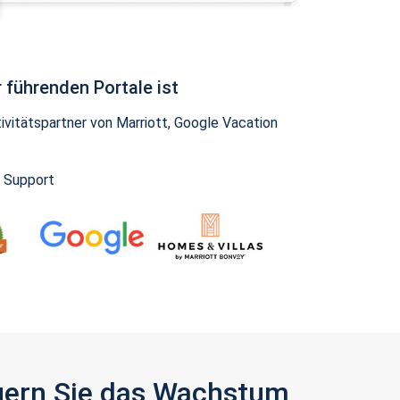
 führenden Portale ist
vitätspartner von Marriott, Google Vacation
y Support
igern Sie das Wachstum