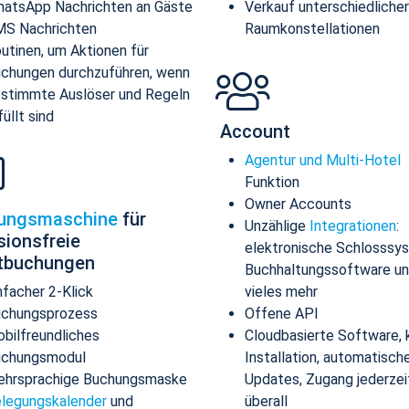
atsApp Nachrichten an Gäste
Verkauf unterschiedlicher
S Nachrichten
Raumkonstellationen
utinen, um Aktionen für
chungen durchzuführen, wenn
stimmte Auslöser und Regeln
füllt sind
Account
Agentur und Multi-Hotel
Funktion
Owner Accounts
ungsmaschine
für
Unzählige
Integrationen
:
sionsfreie
elektronische Schlosssy
ktbuchungen
Buchhaltungssoftware u
nfacher 2-Klick
vieles mehr
chungsprozess
Offene API
bilfreundliches
Cloudbasierte Software, 
uchungsmodul
Installation, automatisch
hrsprachige Buchungsmaske
Updates, Zugang jederzei
legungskalender
und
überall