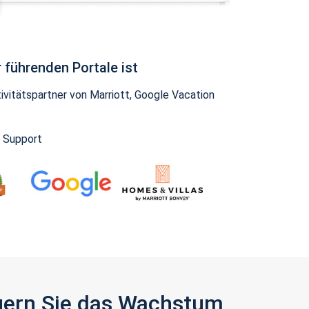
 führenden Portale ist
vitätspartner von Marriott, Google Vacation
y Support
igern Sie das Wachstum