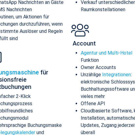
atsApp Nachrichten an Gäste
Verkauf unterschiedlicher
S Nachrichten
Raumkonstellationen
utinen, um Aktionen für
chungen durchzuführen, wenn
stimmte Auslöser und Regeln
füllt sind
Account
Agentur und Multi-Hotel
Funktion
Owner Accounts
ungsmaschine
für
Unzählige
Integrationen
:
sionsfreie
elektronische Schlosssy
ktbuchungen
Buchhaltungssoftware u
nfacher 2-Klick
vieles mehr
chungsprozess
Offene API
bilfreundliches
Cloudbasierte Software, 
uchungsmodul
Installation, automatisch
hrsprachige Buchungsmaske
Updates, Zugang jederzei
legungskalender
und
überall