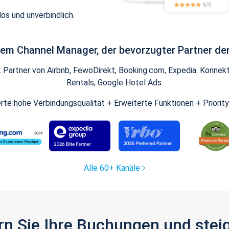
os und unverbindlich.
inem Channel Manager, der bevorzugter Partner der
artner von Airbnb, FewoDirekt, Booking.com, Expedia. Konnekti
Rentals, Google Hotel Ads.
ierte hohe Verbindungsqualität + Erweiterte Funktionen + Priorit
Alle 60+ Kanäle
gern Sie Ihre Buchungen und ste