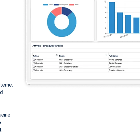
steme,
nd
keine
e
t,