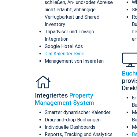
schließen, An- und/oder Abreise
Wh
nicht erlaubt, abhängige
SM
Verfügbarkeit und Shared
Ro
Inventory
Bu
Tripadvisor und Trivago
be
Integration
er
Google Hotel Ads
iCal Kalender Sync
Management von Inseraten
Buch
provi
Dire
Integriertes
Property
Ei
Management System
Bu
Smarter dynamischer Kalender
Mo
Drag-and-drop Buchungen
B
Individuelle Dashboards
Me
Reports, Tracking und Analytics
Be