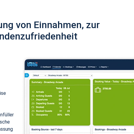
ung von Einnahmen, zur
ndenzufriedenheit
ise
nfüller
ische
assung