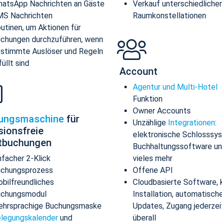
atsApp Nachrichten an Gäste
Verkauf unterschiedlicher
S Nachrichten
Raumkonstellationen
utinen, um Aktionen für
chungen durchzuführen, wenn
stimmte Auslöser und Regeln
füllt sind
Account
Agentur und Multi-Hotel
Funktion
Owner Accounts
ungsmaschine
für
Unzählige
Integrationen
:
sionsfreie
elektronische Schlosssy
ktbuchungen
Buchhaltungssoftware u
nfacher 2-Klick
vieles mehr
chungsprozess
Offene API
bilfreundliches
Cloudbasierte Software, 
uchungsmodul
Installation, automatisch
hrsprachige Buchungsmaske
Updates, Zugang jederzei
legungskalender
und
überall