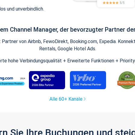
os und unverbindlich.
inem Channel Manager, der bevorzugter Partner der
artner von Airbnb, FewoDirekt, Booking.com, Expedia. Konnekti
Rentals, Google Hotel Ads.
ierte hohe Verbindungsqualität + Erweiterte Funktionen + Priorit
Alle 60+ Kanäle
gern Sie Ihre Buchungen und ste