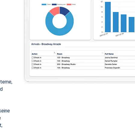
steme,
nd
keine
e
t,