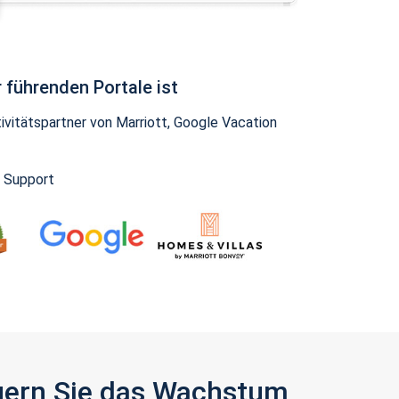
 führenden Portale ist
vitätspartner von Marriott, Google Vacation
y Support
igern Sie das Wachstum