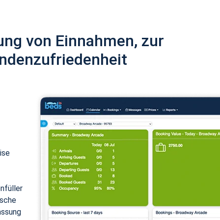
ung von Einnahmen, zur
ndenzufriedenheit
ise
nfüller
ische
assung