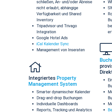
schließen, An- und/oder Abreise
Wh
nicht erlaubt, abhängige
SM
Verfügbarkeit und Shared
Ro
Inventory
Bu
Tripadvisor und Trivago
be
Integration
er
Google Hotel Ads
iCal Kalender Sync
Management von Inseraten
Buch
provi
Dire
Integriertes
Property
Ei
Management System
Bu
Smarter dynamischer Kalender
Mo
Drag-and-drop Buchungen
B
Individuelle Dashboards
Me
Reports, Tracking und Analytics
Be