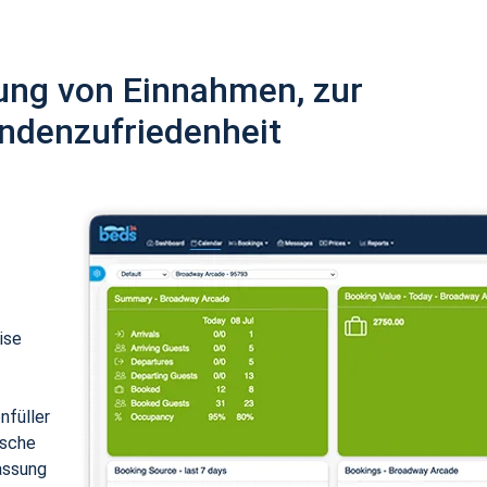
ung von Einnahmen, zur
ndenzufriedenheit
ise
nfüller
ische
assung