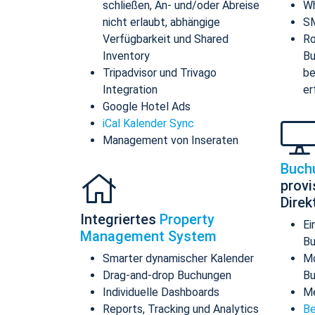
schließen, An- und/oder Abreise
Wh
nicht erlaubt, abhängige
SM
Verfügbarkeit und Shared
Ro
Inventory
Bu
Tripadvisor und Trivago
be
Integration
er
Google Hotel Ads
iCal Kalender Sync
Management von Inseraten
Buch
provi
Dire
Integriertes
Property
Ei
Management System
Bu
Smarter dynamischer Kalender
Mo
Drag-and-drop Buchungen
B
Individuelle Dashboards
Me
Reports, Tracking und Analytics
Be