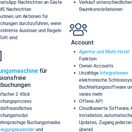
atsApp Nachrichten an Gäste
Verkauf unterschiedlicher
S Nachrichten
Raumkonstellationen
utinen, um Aktionen für
chungen durchzuführen, wenn
stimmte Auslöser und Regeln
füllt sind
Account
Agentur und Multi-Hotel
Funktion
Owner Accounts
ungsmaschine
für
Unzählige
Integrationen
:
sionsfreie
elektronische Schlosssy
ktbuchungen
Buchhaltungssoftware u
nfacher 2-Klick
vieles mehr
chungsprozess
Offene API
bilfreundliches
Cloudbasierte Software, 
uchungsmodul
Installation, automatisch
hrsprachige Buchungsmaske
Updates, Zugang jederzei
legungskalender
und
überall