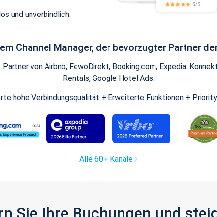
os und unverbindlich.
inem Channel Manager, der bevorzugter Partner der
artner von Airbnb, FewoDirekt, Booking.com, Expedia. Konnekti
Rentals, Google Hotel Ads.
ierte hohe Verbindungsqualität + Erweiterte Funktionen + Priorit
Alle 60+ Kanäle
gern Sie Ihre Buchungen und ste