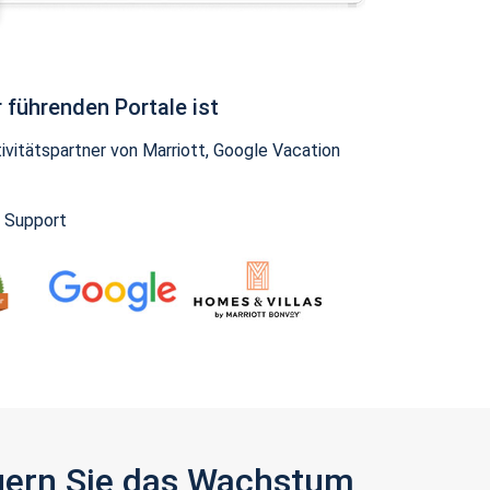
 führenden Portale ist
vitätspartner von Marriott, Google Vacation
y Support
igern Sie das Wachstum