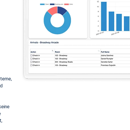
steme,
nd
keine
e
t,