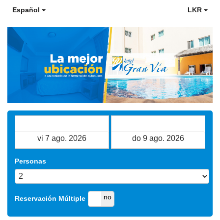
Español
LKR
Fecha de Entrada
Fecha de Salida
Personas
si
no
Reservación Múltiple