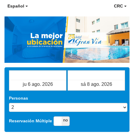
Español
CRC
Fecha de Entrada
Fecha de Salida
Personas
si
no
Reservación Múltiple